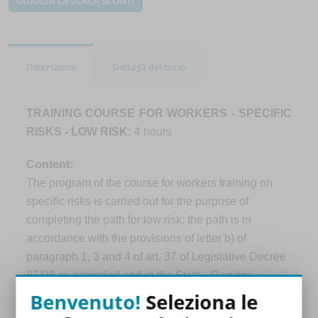
GUARDA LA SCALA SCONTI
Descrizione
Dettagli del corso
TRAINING COURSE FOR WORKERS - SPECIFIC
RISKS - LOW RISK:
4 hours
Content:
The program of the course for workers training on
specific risks is carried out for the purpose of
completing the path for low risk; the path is in
accordance with the provisions of letter b) of
paragraph 1, 3 and 4 of art. 37 of Legislative Decree
81/08 as amended and in the State - Regions
Agreement of 17/04/2025.
Benvenuto!
Seleziona le