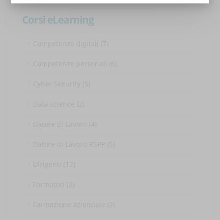
Corsi eLearning
Competenze digitali (7)
Competenze personali (6)
Cyber Security (5)
Data science (2)
Datore di Lavoro (4)
Datore di Lavoro RSPP (5)
Dirigenti (12)
Formatori (2)
Formazione aziendale (2)