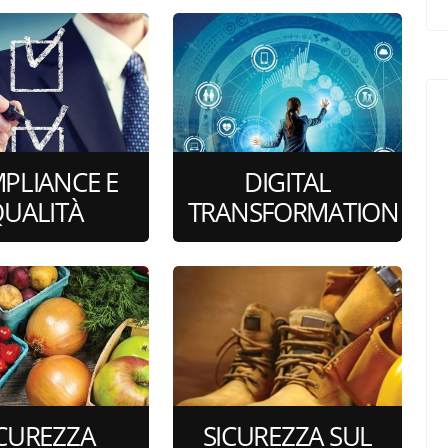
PLIANCE E
DIGITAL
UALITÀ
TRANSFORMATION
si di formazione
31 corsi di formazione
online
online
ICUREZZA
SICUREZZA SUL