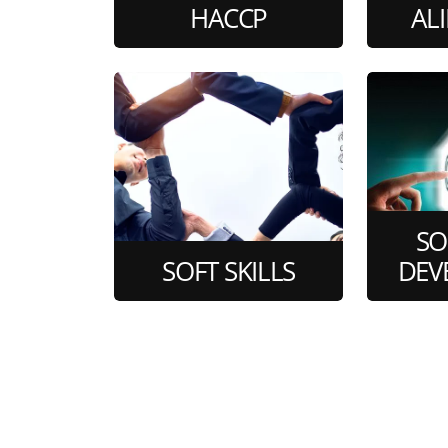
HACCP
AL
3 corsi di formazione
8 cor
online
SO
SOFT SKILLS
DEV
2 corsi di formazione
4 cor
online