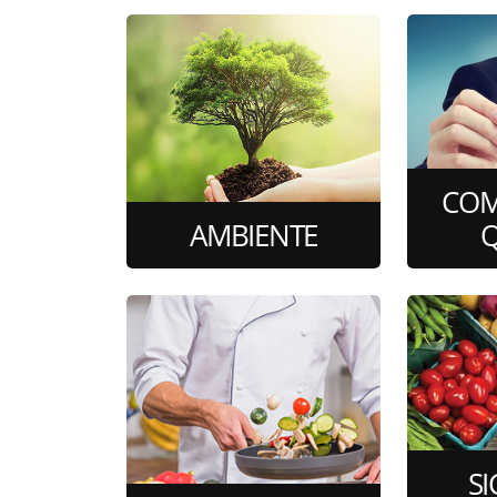
COM
AMBIENTE
Q
5 corsi di formazione
19 cor
online
S