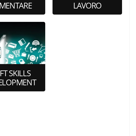
IMENTARE
LAVORO
si di formazione
201 corsi di formazione
online
online
FT SKILLS
ELOPMENT
si di formazione
online