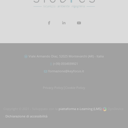
Viale Armando Diaz, 52025 Montevarchi (AR) - Italia
(+39) 0554939921
formazione@keyfocus.it
|
Privacy Policy
Cookie Policy
Copyright © 2021 - Sviluppato con la
piattaforma e-Learning (LMS)
DynDevice
-
Dichiarazione di accessibilità