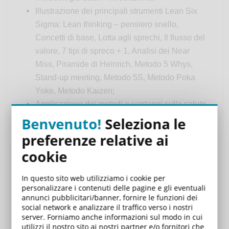
Illustrazione dei principali strumenti Lean Six
Sigma: Lean thinking – pensiero snello,
Concetti di base, Lotta agli sprechi, Il flusso del
valore, 7 tipi di spreco + 1, Analisi dei Near
Miss, Piramide di Heinrich, Metodo 5 Whys,
Stand-up meeting, Metodo 5S, Metodo Poka
Yoke, Metodo Kaizen;
Applicazione dei metodi e vantaggi sulla salute
e sicurezza sul lavoro.
Benvenuto!
Seleziona le
preferenze relative ai
cookie
In questo sito web utilizziamo i cookie per
personalizzare i contenuti delle pagine e gli eventuali
Carrello
annunci pubblicitari/banner, fornire le funzioni dei
social network e analizzare il traffico verso i nostri
server. Forniamo anche informazioni sul modo in cui
Il suo carrello è vuoto.
utilizzi il nostro sito ai nostri partner e/o fornitori che