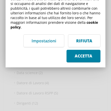
si occupano di analisi dei dati di navigazione e
pubblicità, i quali potrebbero altresì combinarle con
ulteriori informazioni che hai fornito loro o che hanno
raccolto in base al tuo utilizzo dei loro servizi. Per
maggiori informazioni prendere visione della
cookie
policy
.
Corsi eLearning
Impostazioni
RIFIUTA
Competenze digitali (7)
Competenze personali (6)
ACCETTA
Cyber Security (5)
Data science (2)
Datore di Lavoro (4)
Datore di Lavoro RSPP (5)
Dirigenti (12)