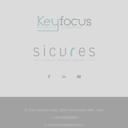
Viale Armando Diaz, 52025 Montevarchi (AR) - Italia
(+39) 0554939921
formazione@keyfocus.it