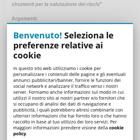
strumenti per la valutazione dei rischi"
Argomenti:
Benvenuto!
Seleziona le
ruoli e responsabilità delle figure apicali della
salute e sicurezza;
preferenze relative ai
redazione del DVR e la valutazione dei rischi;
cookie
introduzione alla gestione dei D.P.I.
near miss e infortuni sul lavoro;
In questo sito web utilizziamo i cookie per
rischio stradale: la sicurezza nella circolazione
personalizzare i contenuti delle pagine e gli eventuali
annunci pubblicitari/banner, fornire le funzioni dei
e nella guida per lavoro;
social network e analizzare il traffico verso i nostri
rischi collegati ai luoghi di lavoro;
server. Forniamo anche informazioni sul modo in cui
utilizzi il nostro sito ai nostri partner e/o fornitori che
introduzione ai sistemi di gestione ed
si occupano di analisi dei dati di navigazione e
organizzazione aziendale;
pubblicità, i quali potrebbero altresì combinarle con
individuazione dei parametri di base della
ulteriori informazioni che hai fornito loro o che hanno
raccolto in base al tuo utilizzo dei loro servizi. Per
comunicazione;
maggiori informazioni prendere visione della
cookie
safety coaching.
policy
.