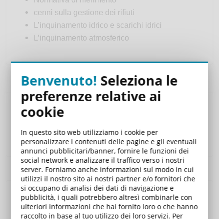
cenni sulla gestione dei rifiuti
L’inquinamento idrico e scarichi idrici
L’inquinamento atmosferico
Benvenuto!
Seleziona le
preferenze relative ai
cookie
Carrello
In questo sito web utilizziamo i cookie per
Il suo carrello è vuoto.
personalizzare i contenuti delle pagine e gli eventuali
annunci pubblicitari/banner, fornire le funzioni dei
social network e analizzare il traffico verso i nostri
server. Forniamo anche informazioni sul modo in cui
utilizzi il nostro sito ai nostri partner e/o fornitori che
si occupano di analisi dei dati di navigazione e
pubblicità, i quali potrebbero altresì combinarle con
Corsi eLearning
ulteriori informazioni che hai fornito loro o che hanno
raccolto in base al tuo utilizzo dei loro servizi. Per