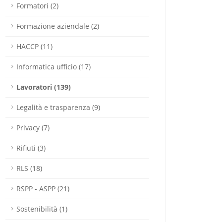
Formatori (2)
Formazione aziendale (2)
HACCP (11)
Informatica ufficio (17)
Lavoratori (139)
Legalità e trasparenza (9)
Privacy (7)
Rifiuti (3)
RLS (18)
ai cookie
RSPP - ASPP (21)
ventuali annunci
Sostenibilità (1)
ostri server. Forniamo
 si occupano di analisi