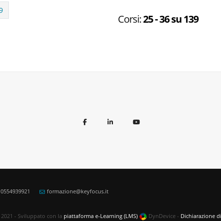
9
Corsi:
25 - 36 su 139
) 0554939921
formazione@keyfocus.it
2021 - Sviluppato con la
piattaforma e-Learning (LMS)
DynDevice -
Dichiarazione di