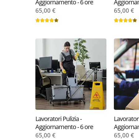
Aggiornamento - 6 ore
Aggiornam
65,00 €
65,00 €
Benvenuto!
Lavoratori Pulizia -
Lavoratori
Aggiornamento - 6 ore
Aggiornam
In questo sito web util
pubblicitari/banner, for
65,00 €
65,00 €
anche informazioni sul m