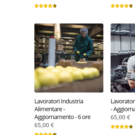
dei dati di navigazione
fornito loro o che hann
visione della
cookie po
Lavoratori Industria
Lavorato
Alimentare -
- Aggiorn
Aggiornamento - 6 ore
65,00 €
65,00 €