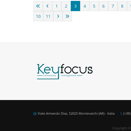
1
2
3
4
5
6
7
8
10
11
Viale Armando Diaz, 52025 Montevarchi (AR) - Italia
(+39
Copyright © 